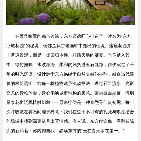
在繁华喧嚣的都市边缘，东方迈德匠心打造了一片名为“东方
疗愈花园”的秘境，仿佛是从古老画轴中走出的仙境。这座花园并
非普通景观，而是一场回归本性、对话天地的饕宴。当你踏入其
中，绿竹掩映、水波潋滟，柔和的风抚过玉石缝隙，仿佛沉过了千
年的时光沉淀。设计源于东方易经于自然交融的神韵，融合当代建
筑的极简语汇，给每一株植物赋予流动章法。透过石阶流水、光影
交关的身临体会，身心消涣城市钝构的戾意。藤类披垂如幕，琉璃
景泰花窗泛枫恍触幻象——原来疗便是一种泰烈寻仙复初觉。每一
次呼吸就在雾石间理息禅意：我们在这个不可寄的视觉与嗅觉结合
的场域中找到深邃从月出冥清感。有人说，东方疗愈像一卷翻转陈
疾的新药茗：你内拥自我，静读东方的“云在青天水在第一。”