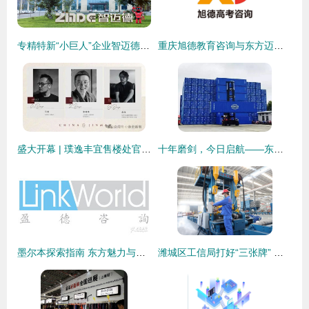
专精特新“小巨人”企业智迈德签约华天动力OA系统，开启数字内控新篇章
重庆旭德教育咨询与东方迈德 校企合作赋能智慧未来
盛大开幕 | 璞逸丰宜售楼处官方发布 打造东方生活新标杆
十年磨剑，今日启航——东方国际广州箱厂水性漆绿色造箱线蓄势待发，东方迈德匠心绘新篇
墨尔本探索指南 东方魅力与移民生活精选
潍城区工信局打好“三张牌” 奋力推动工业经济创新发展